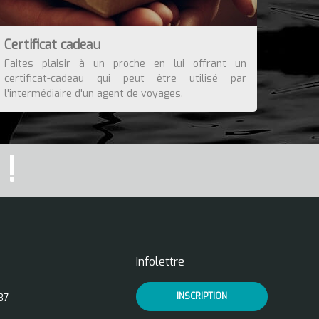
Certificat cadeau
Faites plaisir à un proche en lui offrant un
certificat-cadeau qui peut être utilisé par
l'intermédiaire d'un agent de voyages.
!
Infolettre
INSCRIPTION
37