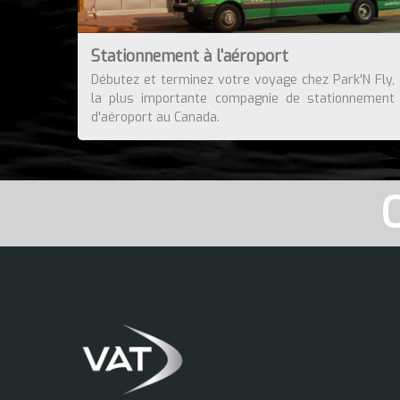
Stationnement à l'aéroport
Débutez et terminez votre voyage chez Park'N Fly,
la plus importante compagnie de stationnement
d'aéroport au Canada.