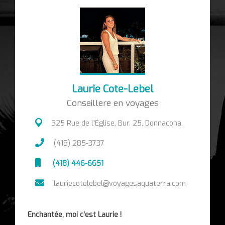
Laurie Cote-Lebel
Conseillere en voyages
325 Rue de l'Église, Bur. 25, Donnacona,
(418) 285-3737
(418) 446-6651
lauriecotelebel@voyagesaquaterra.com
Enchantée, moi c'est Laurie !