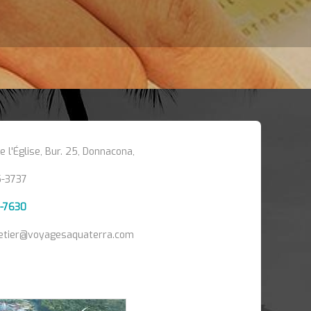
 l'Église, Bur. 25, Donnacona,
5-3737
0-7630
letier@voyagesaquaterra.com