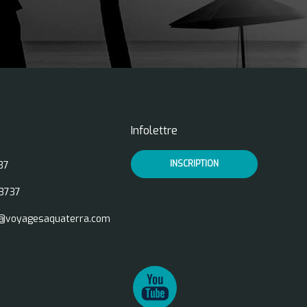
Infolettre
INSCRIPTION
37
3737
@voyagesaquaterra.com