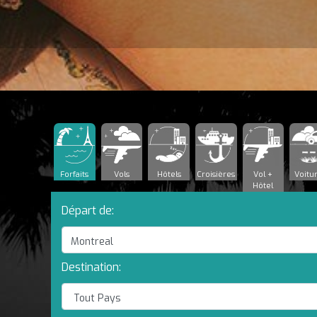
Forfaits
Vols
Hôtels
Croisières
Vol +
Voitu
Hôtel
Départ de:
Destination: