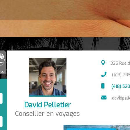
325 Rue de
res
(418) 28
(418) 52
davidpel
David Pelletier
Conseiller en voyages